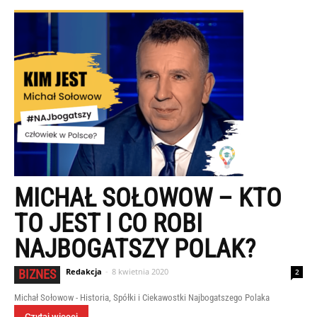
MICHAŁ SOŁOWOW – KTO
TO JEST I CO ROBI
NAJBOGATSZY POLAK?
Redakcja
-
8 kwietnia 2020
BIZNES
2
Michał Sołowow - Historia, Spółki i Ciekawostki Najbogatszego Polaka
Czytaj więcej