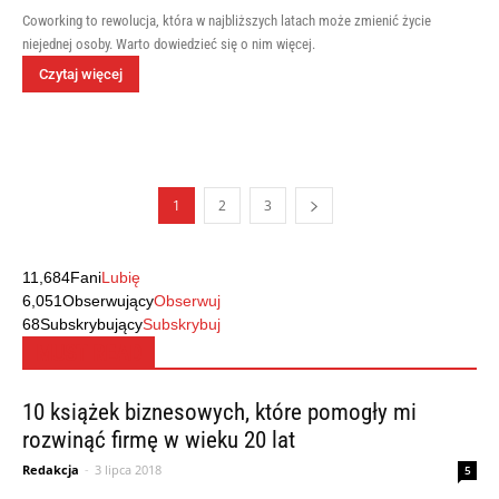
Coworking to rewolucja, która w najbliższych latach może zmienić życie
niejednej osoby. Warto dowiedzieć się o nim więcej.
Czytaj więcej
1
2
3
11,684
Fani
Lubię
6,051
Obserwujący
Obserwuj
68
Subskrybujący
Subskrybuj
MUST READ
10 książek biznesowych, które pomogły mi
rozwinąć firmę w wieku 20 lat
Redakcja
-
3 lipca 2018
5