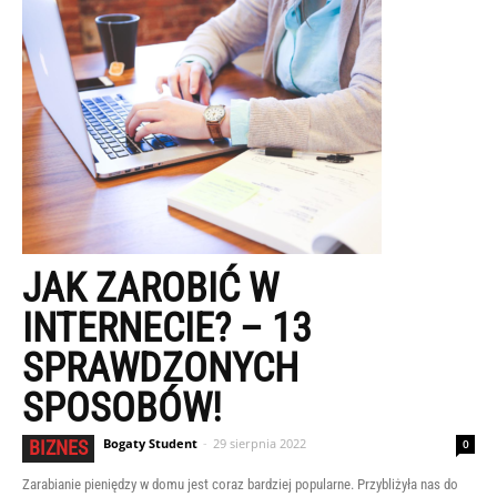
JAK ZAROBIĆ W
INTERNECIE? – 13
SPRAWDZONYCH
SPOSOBÓW!
Bogaty Student
-
29 sierpnia 2022
BIZNES
0
Zarabianie pieniędzy w domu jest coraz bardziej popularne. Przybliżyła nas do