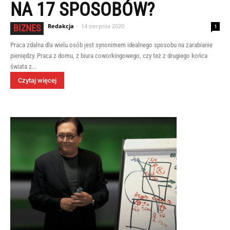
NA 17 SPOSOBÓW?
Redakcja
-
14 sierpnia 2020
BIZNES
1
Praca zdalna dla wielu osób jest synonimem idealnego sposobu na zarabianie
pieniędzy. Praca z domu, z biura coworkingowego, czy też z drugiego końca
świata z...
Czytaj więcej