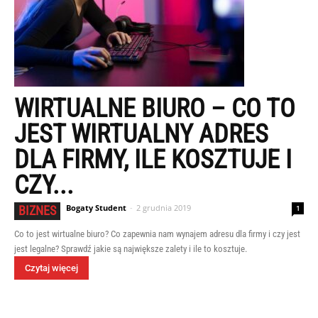
WIRTUALNE BIURO – CO TO
JEST WIRTUALNY ADRES
DLA FIRMY, ILE KOSZTUJE I
CZY...
Bogaty Student
-
2 grudnia 2019
BIZNES
1
Co to jest wirtualne biuro? Co zapewnia nam wynajem adresu dla firmy i czy jest
jest legalne? Sprawdź jakie są największe zalety i ile to kosztuje.
Czytaj więcej