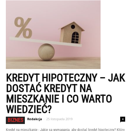
KREDYT HIPOTECZNY – JAK
DOSTAĆ KREDYT NA
MIESZKANIE I CO WARTO
WIEDZIEĆ?
Redakcja
-
25 listopada 2019
BIZNES
4
Kredyt na mieszkanie - Jakie są wymagania, aby dostać kredyt hipoteczny? Który