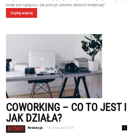
kredyt jest najlepszy i Jak policzyć samemu zdolność kredytową?
Czytaj więcej
COWORKING – CO TO JEST I
JAK DZIAŁA?
Redakcja
-
18 listopada 2019
BIZNES
1