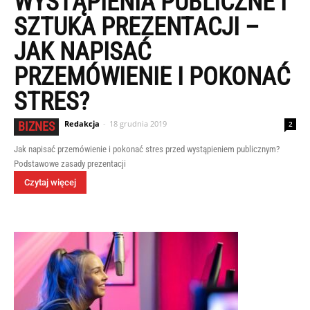
WYSTĄPIENIA PUBLICZNE I
SZTUKA PREZENTACJI –
JAK NAPISAĆ
PRZEMÓWIENIE I POKONAĆ
STRES?
Redakcja
-
18 grudnia 2019
BIZNES
2
Jak napisać przemówienie i pokonać stres przed wystąpieniem publicznym?
Podstawowe zasady prezentacji
Czytaj więcej