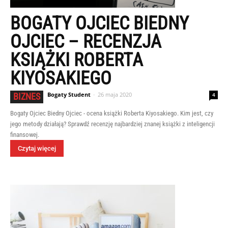
BOGATY OJCIEC BIEDNY
OJCIEC – RECENZJA
KSIĄŻKI ROBERTA
KIYOSAKIEGO
Bogaty Student
-
26 maja 2020
BIZNES
4
Bogaty Ojciec Biedny Ojciec - ocena książki Roberta Kiyosakiego. Kim jest, czy
jego metody działają? Sprawdź recenzję najbardziej znanej książki z inteligencji
finansowej.
Czytaj więcej