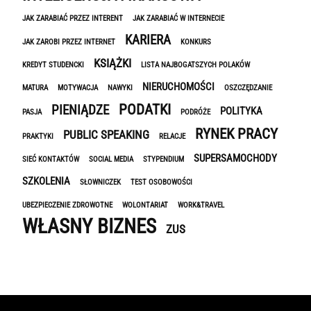
JAK ZARABIAĆ PRZEZ INTERENT
JAK ZARABIAĆ W INTERNECIE
KARIERA
JAK ZAROBI PRZEZ INTERNET
KONKURS
KSIĄŻKI
KREDYT STUDENCKI
LISTA NAJBOGATSZYCH POLAKÓW
NIERUCHOMOŚCI
MATURA
MOTYWACJA
NAWYKI
OSZCZĘDZANIE
PODATKI
PIENIĄDZE
POLITYKA
PASJA
PODRÓŻE
RYNEK PRACY
PUBLIC SPEAKING
PRAKTYKI
RELACJE
SUPERSAMOCHODY
SIEĆ KONTAKTÓW
SOCIAL MEDIA
STYPENDIUM
SZKOLENIA
SŁOWNICZEK
TEST OSOBOWOŚCI
UBEZPIECZENIE ZDROWOTNE
WOLONTARIAT
WORK&TRAVEL
WŁASNY BIZNES
ZUS