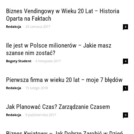
Biznes Vendingowy w Wieku 20 Lat – Historia
Oparta na Faktach
Redakcja
-
24 czerwca 2017
8
Ile jest w Polsce milionerów – Jakie masz
szanse nim zostać?
Bogaty Student
-
6 listopada 2017
4
Pierwsza firma w wieku 20 lat – moje 7 błędów
Redakcja
-
15 lutego 2018
1
Jak Planować Czas? Zarządzanie Czasem
Redakcja
-
9 października 2017
0
Biznes Kwiatowy – Jak Dobrze Zarobić w Dzień