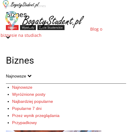
Strona główna
Biznes
Biznes
Biznes
Wywiady
Życie Studenckie
Blog o
biznesie na studiach
Biznes
Najnowsze
Najnowsze
Wyróżnione posty
Najbardziej popularne
Popularne 7 dni
Przez wynik przeglądania
Przypadkowy