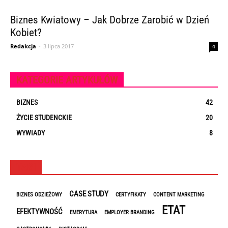
Biznes Kwiatowy – Jak Dobrze Zarobić w Dzień
Kobiet?
Redakcja
-
3 lipca 2017
4
KATEGORIE ARTYKUŁÓW
BIZNES
42
ŻYCIE STUDENCKIE
20
WYWIADY
8
TAGI
CASE STUDY
BIZNES ODZIEŻOWY
CERTYFIKATY
CONTENT MARKETING
ETAT
EFEKTYWNOŚĆ
EMERYTURA
EMPLOYER BRANDING