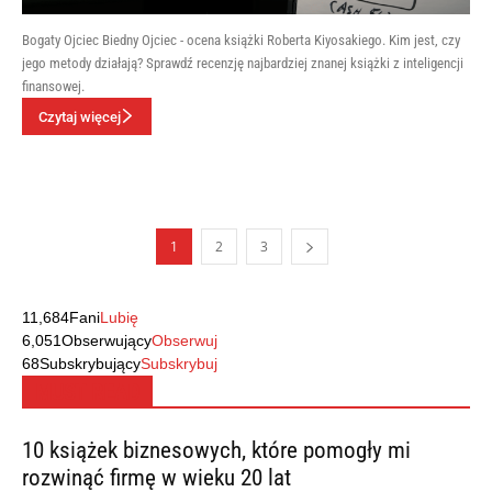
Bogaty Ojciec Biedny Ojciec - ocena książki Roberta Kiyosakiego. Kim jest, czy
jego metody działają? Sprawdź recenzję najbardziej znanej książki z inteligencji
finansowej.
Czytaj więcej
1
2
3
11,684
Fani
Lubię
6,051
Obserwujący
Obserwuj
68
Subskrybujący
Subskrybuj
MUST READ
10 książek biznesowych, które pomogły mi
rozwinąć firmę w wieku 20 lat