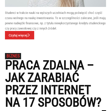
Studenci w trakcie nauki na wyższych uczelniach mogą poświęcić choć część
czasu wolnego na naukę inwestowania. To w szczególności zalecane, jeśli mają
pewne nadwyżki finansowe, np. z tytułu niewykorzystanego kredytu studenckiego
czy pracy zawodowej czy z innych źródeł.
Czytaj więcej
BIZNES
PRACA ZDALNA –
JAK ZARABIAĆ
PRZEZ INTERNET
NA 17 SPOSOBÓW?