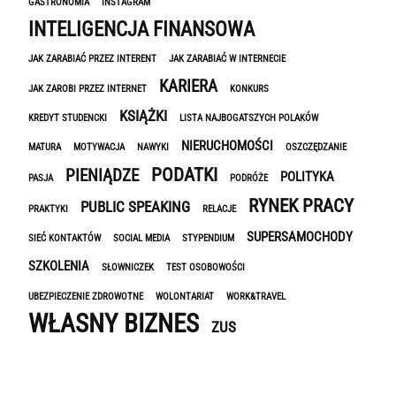
GASTRONOMIA
INSTAGRAM
INTELIGENCJA FINANSOWA
JAK ZARABIAĆ PRZEZ INTERENT
JAK ZARABIAĆ W INTERNECIE
KARIERA
JAK ZAROBI PRZEZ INTERNET
KONKURS
KSIĄŻKI
KREDYT STUDENCKI
LISTA NAJBOGATSZYCH POLAKÓW
NIERUCHOMOŚCI
MATURA
MOTYWACJA
NAWYKI
OSZCZĘDZANIE
PODATKI
PIENIĄDZE
POLITYKA
PASJA
PODRÓŻE
RYNEK PRACY
PUBLIC SPEAKING
PRAKTYKI
RELACJE
SUPERSAMOCHODY
SIEĆ KONTAKTÓW
SOCIAL MEDIA
STYPENDIUM
SZKOLENIA
SŁOWNICZEK
TEST OSOBOWOŚCI
UBEZPIECZENIE ZDROWOTNE
WOLONTARIAT
WORK&TRAVEL
WŁASNY BIZNES
ZUS