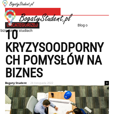
NAJNOWSZE ARTYKUŁY
UNCATEGORIZED
Blog o
10
biznesie na studiach
KRYZYSOODPORNY
CH POMYSŁÓW NA
BIZNES
Bogaty Student
-
24 listopada 2022
0