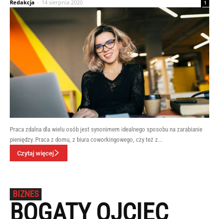
Redakcja
-
14 sierpnia 2020
1
Praca zdalna dla wielu osób jest synonimem idealnego sposobu na zarabianie
pieniędzy. Praca z domu, z biura coworkingowego, czy też z...
Czytaj więcej
BIZNES
BOGATY OJCIEC