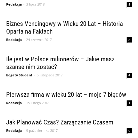
Redakcja
-
3 lipca 2018
5
Biznes Vendingowy w Wieku 20 Lat – Historia
Oparta na Faktach
Redakcja
-
24 czerwca 2017
8
Ile jest w Polsce milionerów – Jakie masz
szanse nim zostać?
Bogaty Student
-
6 listopada 2017
4
Pierwsza firma w wieku 20 lat – moje 7 błędów
Redakcja
-
15 lutego 2018
1
Jak Planować Czas? Zarządzanie Czasem
Redakcja
-
9 października 2017
0