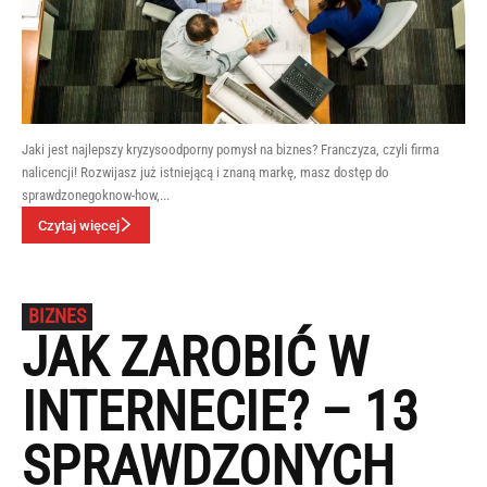
Jaki jest najlepszy kryzysoodporny pomysł na biznes? Franczyza, czyli firma
nalicencji! Rozwijasz już istniejącą i znaną markę, masz dostęp do
sprawdzonegoknow-how,...
Czytaj więcej
BIZNES
JAK ZAROBIĆ W
INTERNECIE? – 13
SPRAWDZONYCH