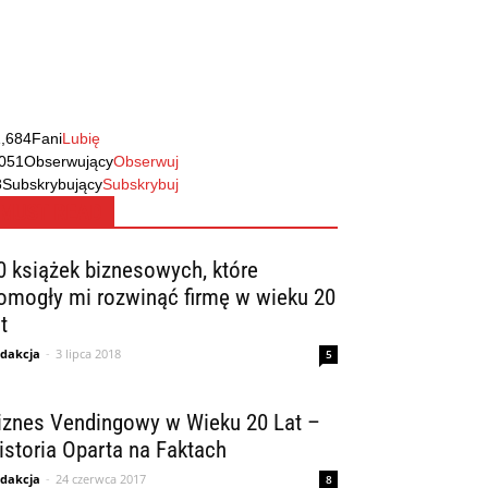
1,684
Fani
Lubię
,051
Obserwujący
Obserwuj
8
Subskrybujący
Subskrybuj
MUST READ
0 książek biznesowych, które
omogły mi rozwinąć firmę w wieku 20
t
dakcja
-
3 lipca 2018
5
iznes Vendingowy w Wieku 20 Lat –
istoria Oparta na Faktach
dakcja
-
24 czerwca 2017
8