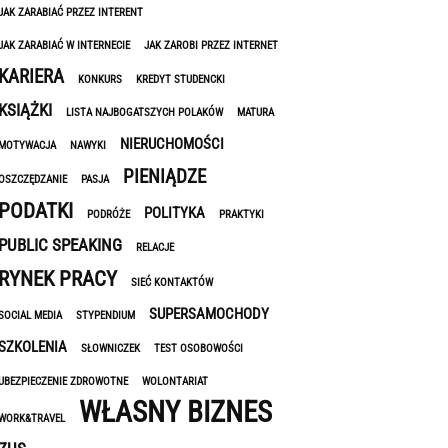
JAK ZARABIAĆ PRZEZ INTERENT
JAK ZARABIAĆ W INTERNECIE
JAK ZAROBI PRZEZ INTERNET
KARIERA
KONKURS
KREDYT STUDENCKI
KSIĄŻKI
LISTA NAJBOGATSZYCH POLAKÓW
MATURA
NIERUCHOMOŚCI
MOTYWACJA
NAWYKI
PIENIĄDZE
OSZCZĘDZANIE
PASJA
PODATKI
POLITYKA
PODRÓŻE
PRAKTYKI
PUBLIC SPEAKING
RELACJE
RYNEK PRACY
SIEĆ KONTAKTÓW
SUPERSAMOCHODY
SOCIAL MEDIA
STYPENDIUM
SZKOLENIA
SŁOWNICZEK
TEST OSOBOWOŚCI
UBEZPIECZENIE ZDROWOTNE
WOLONTARIAT
WŁASNY BIZNES
WORK&TRAVEL