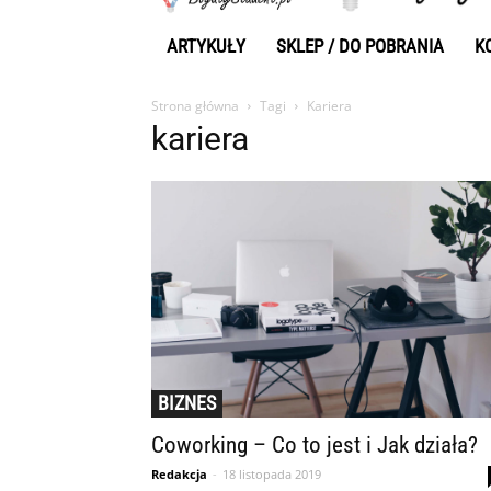
ARTYKUŁY
SKLEP / DO POBRANIA
K
Strona główna
Tagi
Kariera
kariera
BIZNES
Coworking – Co to jest i Jak działa?
Redakcja
-
18 listopada 2019