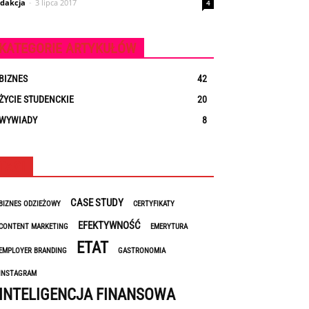
dakcja
-
3 lipca 2017
4
KATEGORIE ARTYKUŁÓW
BIZNES
42
ŻYCIE STUDENCKIE
20
WYWIADY
8
TAGI
CASE STUDY
BIZNES ODZIEŻOWY
CERTYFIKATY
EFEKTYWNOŚĆ
CONTENT MARKETING
EMERYTURA
ETAT
EMPLOYER BRANDING
GASTRONOMIA
INSTAGRAM
INTELIGENCJA FINANSOWA