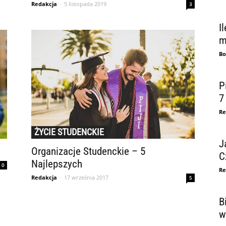
Redakcja
-
5 listopada 2019
3
I
m
Bo
P
7
Re
ŻYCIE STUDENCKIE
J
Organizacje Studenckie – 5
C
Najlepszych
0
Re
Redakcja
-
17 września 2017
5
B
w