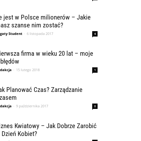
le jest w Polsce milionerów – Jakie
asz szanse nim zostać?
gaty Student
-
6 listopada 2017
4
ierwsza firma w wieku 20 lat – moje
 błędów
dakcja
-
15 lutego 2018
1
ak Planować Czas? Zarządzanie
zasem
dakcja
-
9 października 2017
0
iznes Kwiatowy – Jak Dobrze Zarobić
 Dzień Kobiet?