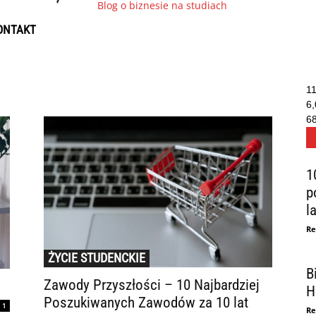
Blog o biznesie na studiach
ONTAKT
1
6
6
1
p
la
Re
ŻYCIE STUDENCKIE
B
Zawody Przyszłości – 10 Najbardziej
H
Poszukiwanych Zawodów za 10 lat
1
Re