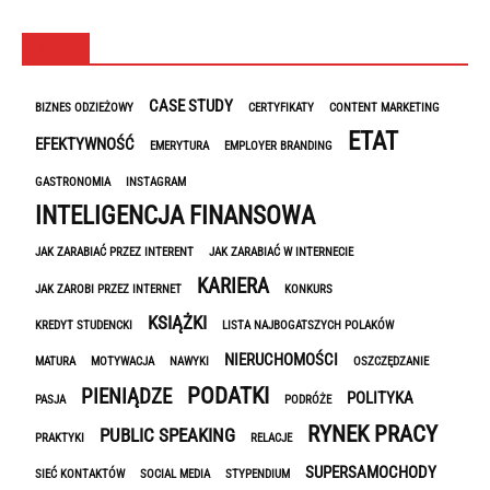
TAGI
CASE STUDY
BIZNES ODZIEŻOWY
CERTYFIKATY
CONTENT MARKETING
ETAT
EFEKTYWNOŚĆ
EMERYTURA
EMPLOYER BRANDING
GASTRONOMIA
INSTAGRAM
INTELIGENCJA FINANSOWA
JAK ZARABIAĆ PRZEZ INTERENT
JAK ZARABIAĆ W INTERNECIE
KARIERA
JAK ZAROBI PRZEZ INTERNET
KONKURS
KSIĄŻKI
KREDYT STUDENCKI
LISTA NAJBOGATSZYCH POLAKÓW
NIERUCHOMOŚCI
MATURA
MOTYWACJA
NAWYKI
OSZCZĘDZANIE
PODATKI
PIENIĄDZE
POLITYKA
PASJA
PODRÓŻE
RYNEK PRACY
PUBLIC SPEAKING
PRAKTYKI
RELACJE
SUPERSAMOCHODY
SIEĆ KONTAKTÓW
SOCIAL MEDIA
STYPENDIUM