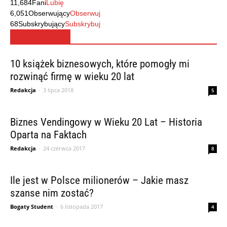
11,684
Fani
Lubię
6,051
Obserwujący
Obserwuj
68
Subskrybujący
Subskrybuj
MUST READ
10 książek biznesowych, które pomogły mi
rozwinąć firmę w wieku 20 lat
Redakcja
-
3 lipca 2018
5
Biznes Vendingowy w Wieku 20 Lat – Historia
Oparta na Faktach
Redakcja
-
24 czerwca 2017
8
Ile jest w Polsce milionerów – Jakie masz
szanse nim zostać?
Bogaty Student
-
6 listopada 2017
4