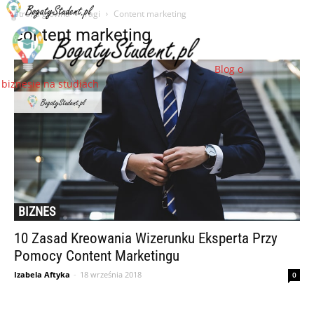
Strona główna
Tagi
Content marketing
content marketing
Blog o
biznesie na studiach
BIZNES
10 Zasad Kreowania Wizerunku Eksperta Przy
Pomocy Content Marketingu
Izabela Aftyka
-
18 września 2018
0