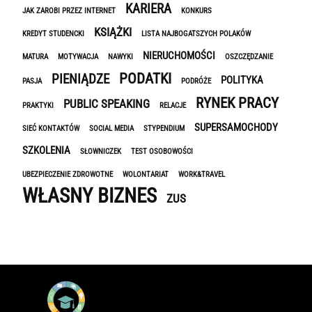
KARIERA
JAK ZAROBI PRZEZ INTERNET
KONKURS
KSIĄŻKI
KREDYT STUDENCKI
LISTA NAJBOGATSZYCH POLAKÓW
NIERUCHOMOŚCI
MATURA
MOTYWACJA
NAWYKI
OSZCZĘDZANIE
PODATKI
PIENIĄDZE
POLITYKA
PASJA
PODRÓŻE
RYNEK PRACY
PUBLIC SPEAKING
PRAKTYKI
RELACJE
SUPERSAMOCHODY
SIEĆ KONTAKTÓW
SOCIAL MEDIA
STYPENDIUM
SZKOLENIA
SŁOWNICZEK
TEST OSOBOWOŚCI
UBEZPIECZENIE ZDROWOTNE
WOLONTARIAT
WORK&TRAVEL
WŁASNY BIZNES
ZUS