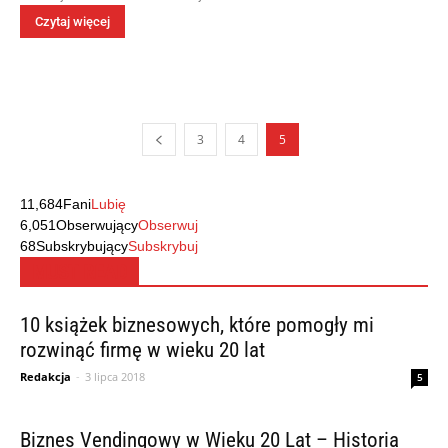
Czytaj więcej
3
4
5
11,684
Fani
Lubię
6,051
Obserwujący
Obserwuj
68
Subskrybujący
Subskrybuj
MUST READ
10 książek biznesowych, które pomogły mi
rozwinąć firmę w wieku 20 lat
Redakcja
-
3 lipca 2018
5
Biznes Vendingowy w Wieku 20 Lat – Historia