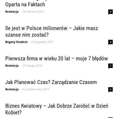
Oparta na Faktach
Redakcja
-
24 czerwca 2017
8
Ile jest w Polsce milionerów – Jakie masz
szanse nim zostać?
Bogaty Student
-
6 listopada 2017
4
Pierwsza firma w wieku 20 lat – moje 7 błędów
Redakcja
-
15 lutego 2018
1
Jak Planować Czas? Zarządzanie Czasem
Redakcja
-
9 października 2017
0
Biznes Kwiatowy – Jak Dobrze Zarobić w Dzień
Kobiet?