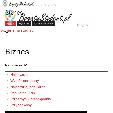
Strona główna
Biznes
Strona 5
Biznes
Biznes
Wywiady
Życie Studenckie
Blog o
biznesie na studiach
Biznes
Najnowsze
Najnowsze
Wyróżnione posty
Najbardziej popularne
Popularne 7 dni
Przez wynik przeglądania
Przypadkowy