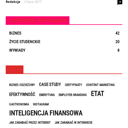
Redakcja
-
3 lipca 2017
4
KATEGORIE ARTYKUŁÓW
BIZNES
42
ŻYCIE STUDENCKIE
20
WYWIADY
8
TAGI
CASE STUDY
BIZNES ODZIEŻOWY
CERTYFIKATY
CONTENT MARKETING
ETAT
EFEKTYWNOŚĆ
EMERYTURA
EMPLOYER BRANDING
GASTRONOMIA
INSTAGRAM
INTELIGENCJA FINANSOWA
JAK ZARABIAĆ PRZEZ INTERENT
JAK ZARABIAĆ W INTERNECIE