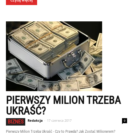
Czytaj więcej
PIERWSZY MILION TRZEBA
UKRAŚĆ?
Redakcja
-
17 czerwca 2017
BIZNES
0
Pierwszy Milion Trzeba Ukraść - Czy to Prawda? Jak Zostać Milionerem?