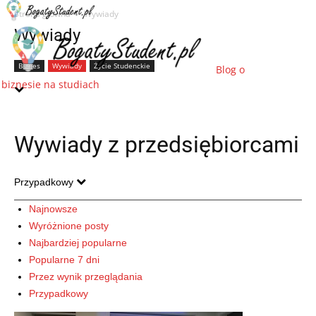
Strona główna
Wywiady
Wywiady
Biznes
Wywiady
Życie Studenckie
Blog o
biznesie na studiach
Wywiady z przedsiębiorcami
Przypadkowy
Najnowsze
Wyróżnione posty
Najbardziej popularne
Popularne 7 dni
Przez wynik przeglądania
Przypadkowy