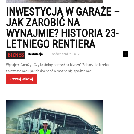
INWESTYCJA W GARAŻE –
JAK ZAROBIĆ NA
WYNAJMIE? HISTORIA 23-
LETNIEGO RENTIERA
Redakcja
-
11 października 2017
BIZNES
0
Wynajem Garaży - Czy to dobry pomysł na biznes? Zobacz ile trzeba
zainwestować i jakich dochodów można się spodziewać.
Czytaj więcej