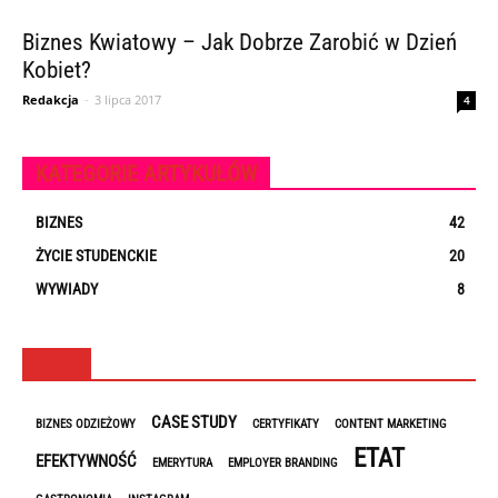
Biznes Kwiatowy – Jak Dobrze Zarobić w Dzień
Kobiet?
Redakcja
-
3 lipca 2017
4
KATEGORIE ARTYKUŁÓW
BIZNES
42
ŻYCIE STUDENCKIE
20
WYWIADY
8
TAGI
CASE STUDY
BIZNES ODZIEŻOWY
CERTYFIKATY
CONTENT MARKETING
ETAT
EFEKTYWNOŚĆ
EMERYTURA
EMPLOYER BRANDING