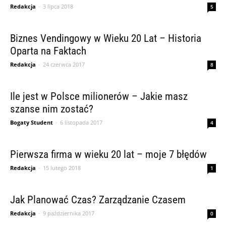
Redakcja
-
3 lipca 2018
5
Biznes Vendingowy w Wieku 20 Lat – Historia
Oparta na Faktach
Redakcja
-
24 czerwca 2017
8
Ile jest w Polsce milionerów – Jakie masz
szanse nim zostać?
Bogaty Student
-
6 listopada 2017
4
Pierwsza firma w wieku 20 lat – moje 7 błędów
Redakcja
-
15 lutego 2018
1
Jak Planować Czas? Zarządzanie Czasem
Redakcja
-
9 października 2017
0