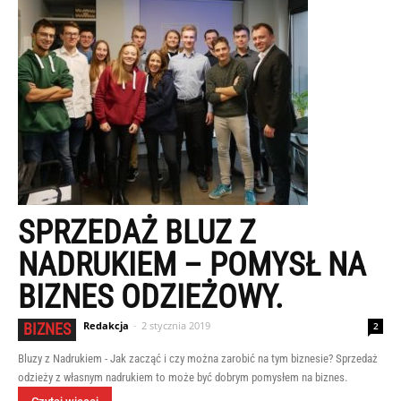
SPRZEDAŻ BLUZ Z
NADRUKIEM – POMYSŁ NA
BIZNES ODZIEŻOWY.
Redakcja
-
2 stycznia 2019
BIZNES
2
Bluzy z Nadrukiem - Jak zacząć i czy można zarobić na tym biznesie? Sprzedaż
odzieży z własnym nadrukiem to może być dobrym pomysłem na biznes.