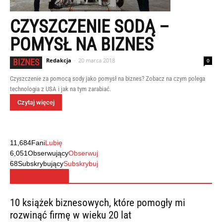
CZYSZCZENIE SODĄ –
POMYSŁ NA BIZNES
Redakcja
-
20 marca 2018
BIZNES
0
Czyszczenie za pomocą sody jako pomysł na biznes? Zobacz na czym polega
technologia z USA i jak na tym zarabiać.
Czytaj więcej
11,684
Fani
Lubię
6,051
Obserwujący
Obserwuj
68
Subskrybujący
Subskrybuj
MUST READ
10 książek biznesowych, które pomogły mi
rozwinąć firmę w wieku 20 lat