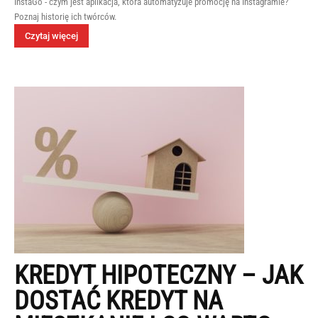
InstaGo - czym jest aplikacja, która automatyzuje promocję na Instagramie?
Poznaj historię ich twórców.
Czytaj więcej
KREDYT HIPOTECZNY – JAK
DOSTAĆ KREDYT NA