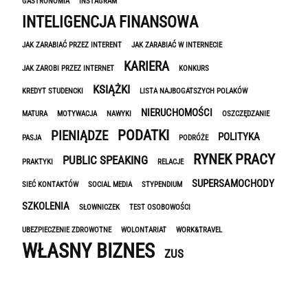
GASTRONOMIA
INSTAGRAM
INTELIGENCJA FINANSOWA
JAK ZARABIAĆ PRZEZ INTERENT
JAK ZARABIAĆ W INTERNECIE
KARIERA
JAK ZAROBI PRZEZ INTERNET
KONKURS
KSIĄŻKI
KREDYT STUDENCKI
LISTA NAJBOGATSZYCH POLAKÓW
NIERUCHOMOŚCI
MATURA
MOTYWACJA
NAWYKI
OSZCZĘDZANIE
PODATKI
PIENIĄDZE
POLITYKA
PASJA
PODRÓŻE
RYNEK PRACY
PUBLIC SPEAKING
PRAKTYKI
RELACJE
SUPERSAMOCHODY
SIEĆ KONTAKTÓW
SOCIAL MEDIA
STYPENDIUM
SZKOLENIA
SŁOWNICZEK
TEST OSOBOWOŚCI
UBEZPIECZENIE ZDROWOTNE
WOLONTARIAT
WORK&TRAVEL
WŁASNY BIZNES
ZUS