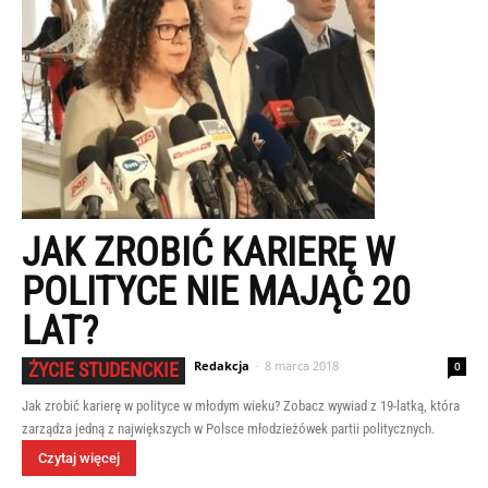
JAK ZROBIĆ KARIERĘ W
POLITYCE NIE MAJĄC 20
LAT?
Redakcja
-
8 marca 2018
ŻYCIE STUDENCKIE
0
Jak zrobić karierę w polityce w młodym wieku? Zobacz wywiad z 19-latką, która
zarządza jedną z największych w Polsce młodzieżówek partii politycznych.
Czytaj więcej