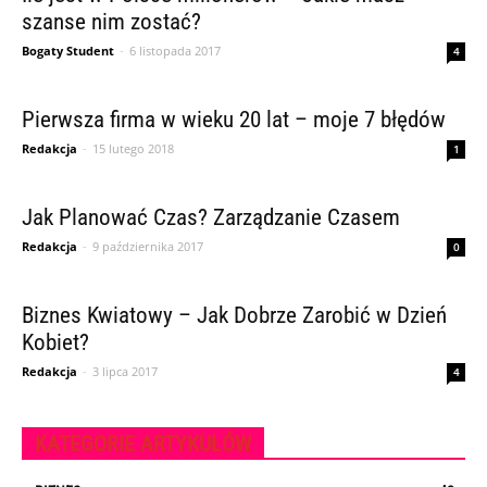
szanse nim zostać?
Bogaty Student
-
6 listopada 2017
4
Pierwsza firma w wieku 20 lat – moje 7 błędów
Redakcja
-
15 lutego 2018
1
Jak Planować Czas? Zarządzanie Czasem
Redakcja
-
9 października 2017
0
Biznes Kwiatowy – Jak Dobrze Zarobić w Dzień
Kobiet?
Redakcja
-
3 lipca 2017
4
KATEGORIE ARTYKUŁÓW