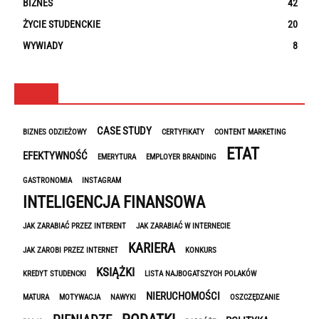
BIZNES
42
ŻYCIE STUDENCKIE
20
WYWIADY
8
TAGI
CASE STUDY
BIZNES ODZIEŻOWY
CERTYFIKATY
CONTENT MARKETING
ETAT
EFEKTYWNOŚĆ
EMERYTURA
EMPLOYER BRANDING
GASTRONOMIA
INSTAGRAM
INTELIGENCJA FINANSOWA
JAK ZARABIAĆ PRZEZ INTERENT
JAK ZARABIAĆ W INTERNECIE
KARIERA
JAK ZAROBI PRZEZ INTERNET
KONKURS
KSIĄŻKI
KREDYT STUDENCKI
LISTA NAJBOGATSZYCH POLAKÓW
NIERUCHOMOŚCI
MATURA
MOTYWACJA
NAWYKI
OSZCZĘDZANIE