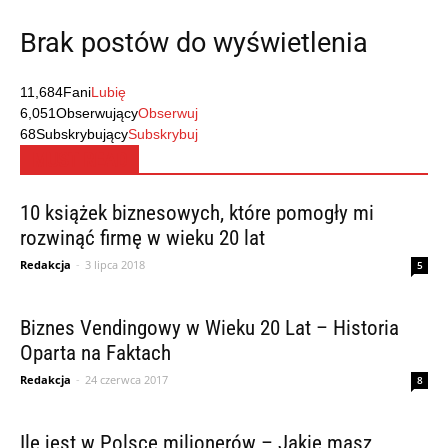
Brak postów do wyświetlenia
11,684
Fani
Lubię
6,051
Obserwujący
Obserwuj
68
Subskrybujący
Subskrybuj
MUST READ
10 książek biznesowych, które pomogły mi
rozwinąć firmę w wieku 20 lat
Redakcja
-
3 lipca 2018
5
Biznes Vendingowy w Wieku 20 Lat – Historia
Oparta na Faktach
Redakcja
-
24 czerwca 2017
8
Ile jest w Polsce milionerów – Jakie masz