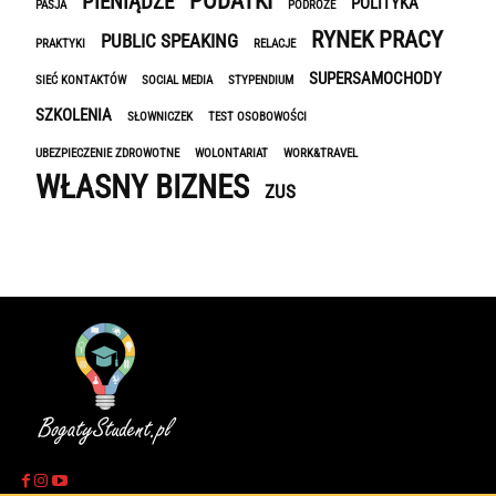
PODATKI
PIENIĄDZE
POLITYKA
PASJA
PODRÓŻE
RYNEK PRACY
PUBLIC SPEAKING
PRAKTYKI
RELACJE
SUPERSAMOCHODY
SIEĆ KONTAKTÓW
SOCIAL MEDIA
STYPENDIUM
SZKOLENIA
SŁOWNICZEK
TEST OSOBOWOŚCI
UBEZPIECZENIE ZDROWOTNE
WOLONTARIAT
WORK&TRAVEL
WŁASNY BIZNES
ZUS