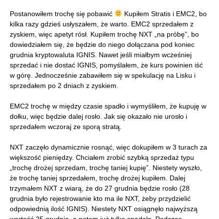
Postanowiłem trochę się pobawić
Kupiłem Stratis i EMC2, bo
kilka razy gdzieś usłyszałem, że warto. EMC2 sprzedałem z
zyskiem, więc apetyt rósł. Kupiłem trochę NXT „na próbę”, bo
dowiedziałem się, że będzie do niego dołączana pod koniec
grudnia kryptowaluta IGNIS. Nawet jeśli miałbym wcześniej
sprzedać i nie dostać IGNIS, pomyślałem, że kurs powinien iść
w górę. Jednocześnie zabawiłem się w spekulację na Lisku i
sprzedałem po 2 dniach z zyskiem.
EMC2 trochę w między czasie spadło i wymyśliłem, że kupuję w
dołku, więc będzie dalej rosło. Jak się okazało nie urosło i
sprzedałem wczoraj ze sporą stratą.
NXT zaczęło dynamicznie rosnąć, więc dokupiłem w 3 turach za
większość pieniędzy. Chciałem zrobić szybką sprzedaż typu
„trochę drożej sprzedam, trochę taniej kupię”. Niestety wyszło,
że trochę taniej sprzedałem, trochę drożej kupiłem. Dalej
trzymałem NXT z wiarą, że do 27 grudnia będzie rosło (28
grudnia było rejestrowanie kto ma ile NXT, żeby przydzielić
odpowiednią ilość IGNIS). Niestety NXT osiągnęło najwyższą
wartość 25 grudnia, a potem już tylko spadało. Podczas