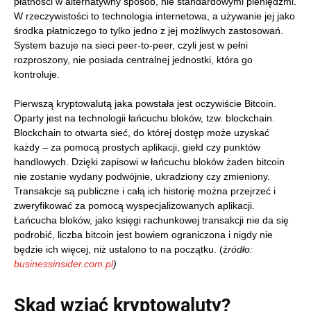
płatności w alternatywny sposób, nie standardowymi pieniędzmi.
W rzeczywistości to technologia internetowa, a używanie jej jako
środka płatniczego to tylko jedno z jej możliwych zastosowań.
System bazuje na sieci peer-to-peer, czyli jest w pełni
rozproszony, nie posiada centralnej jednostki, która go
kontroluje.
Pierwszą kryptowalutą jaka powstała jest oczywiście Bitcoin.
Oparty jest na technologii łańcuchu bloków, tzw. blockchain.
Blockchain to otwarta sieć, do której dostęp może uzyskać
każdy – za pomocą prostych aplikacji, giełd czy punktów
handlowych. Dzięki zapisowi w łańcuchu bloków żaden bitcoin
nie zostanie wydany podwójnie, ukradziony czy zmieniony.
Transakcje są publiczne i całą ich historię można przejrzeć i
zweryfikować za pomocą wyspecjalizowanych aplikacji.
Łańcucha bloków, jako księgi rachunkowej transakcji nie da się
podrobić, liczba bitcoin jest bowiem ograniczona i nigdy nie
będzie ich więcej, niż ustalono to na początku. (ź
ródło:
businessinsider.com.pl
)
Skąd wziąć kryptowaluty?