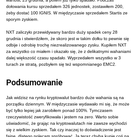
dołowania kursu sprzedałem 326 jednostek, zostawiłem 200,
żeby dostać 100 IGNIS. W międzyczasie sprzedałem Startis ze
sporym zyskiem.
NXT zaliczyło przewidywany bardzo duży spadek ceny 28
grudnia i stwierdziłem, że skoro jest w takim dołku to pewnie się
odbije i odrobię trochę niezrealizowanego zysku. Kupiłem NXT
za wszystko co miałem i okazało się, że z delikatnymi wahaniami
dalej większość czasu spadało. Wyprzedałem wszystko w 3
turach ze stratą, pozbyłem się też wspomnianego EMC2.
Podsumowanie
Jak widzisz na rynku kryptowalut bardzo duże wahania są na
porządku dziennym. W międzyczasie wydawało mi się, że może
być tylko lepiej jak zarobiłem ponad 100%. Tymczasem
rzeczywistość zweryfikowała i jestem na zero. Warto sobie
uświadomić, że grając na kryptowalutach nie zawsze wychodzi
się z wielkim zyskiem. Tak czy inaczej to doświadczenie jest
fajne, dlatego polecam spróbować. Ja teraz chyba kupię coś na