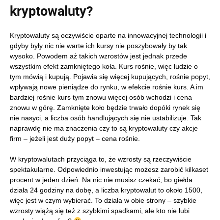
kryptowaluty?
Kryptowaluty są oczywiście oparte na innowacyjnej technologii i
gdyby były nic nie warte ich kursy nie poszybowały by tak
wysoko. Powodem aż takich wzrostów jest jednak przede
wszystkim efekt zamkniętego koła. Kurs rośnie, więc ludzie o
tym mówią i kupują. Pojawia się więcej kupujących, rośnie popyt,
wpływają nowe pieniądze do rynku, w efekcie rośnie kurs. A im
bardziej rośnie kurs tym znowu więcej osób wchodzi i cena
znowu w górę. Zamknięte koło będzie trwało dopóki rynek się
nie nasyci, a liczba osób handlujących się nie ustabilizuje. Tak
naprawdę nie ma znaczenia czy to są kryptowaluty czy akcje
firm – jeżeli jest duży popyt – cena rośnie.
W kryptowalutach przyciąga to, że wzrosty są rzeczywiście
spektakularne. Odpowiednio inwestując możesz zarobić kilkaset
procent w jeden dzień. Na nic nie musisz czekać, bo giełda
działa 24 godziny na dobę, a liczba kryptowalut to około 1500,
więc jest w czym wybierać. To działa w obie strony – szybkie
wzrosty wiążą się też z szybkimi spadkami, ale kto nie lubi