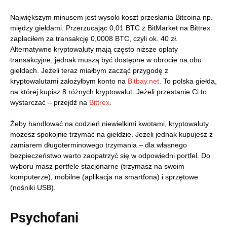
Największym minusem jest wysoki koszt przesłania Bitcoina np.
między giełdami. Przerzucając 0,01 BTC z BitMarket na Bittrex
zapłaciłem za transakcję 0,0008 BTC, czyli ok. 40 zł.
Alternatywne kryptowaluty mają często niższe opłaty
transakcyjne, jednak muszą być dostępne w obrocie na obu
giełdach. Jeżeli teraz miałbym zacząć przygodę z
kryptowalutami założyłbym konto na
Bitbay.net
. To polska giełda,
na której kupisz 8 różnych kryptowalut. Jeżeli przestanie Ci to
wystarczać – przejdź na
Bittrex
.
Żeby handlować na codzień niewielkimi kwotami, kryptowaluty
możesz spokojnie trzymać na giełdzie. Jeżeli jednak kupujesz z
zamiarem długoterminowego trzymania – dla własnego
bezpieczeństwo warto zaopatrzyć się w odpowiedni portfel. Do
wyboru masz portfele stacjonarne (trzymasz na swoim
komputerze), mobilne (aplikacja na smartfona) i sprzętowe
(nośniki USB).
Psychofani