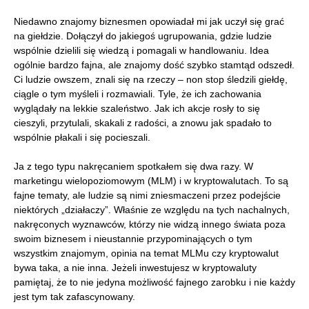
Niedawno znajomy biznesmen opowiadał mi jak uczył się grać
na giełdzie. Dołączył do jakiegoś ugrupowania, gdzie ludzie
wspólnie dzielili się wiedzą i pomagali w handlowaniu. Idea
ogólnie bardzo fajna, ale znajomy dość szybko stamtąd odszedł.
Ci ludzie owszem, znali się na rzeczy – non stop śledzili giełdę,
ciągle o tym myśleli i rozmawiali. Tyle, że ich zachowania
wyglądały na lekkie szaleństwo. Jak ich akcje rosły to się
cieszyli, przytulali, skakali z radości, a znowu jak spadało to
wspólnie płakali i się pocieszali.
Ja z tego typu nakręcaniem spotkałem się dwa razy. W
marketingu wielopoziomowym (MLM) i w kryptowalutach. To są
fajne tematy, ale ludzie są nimi zniesmaczeni przez podejście
niektórych „działaczy”. Właśnie ze względu na tych nachalnych,
nakręconych wyznawców, którzy nie widzą innego świata poza
swoim biznesem i nieustannie przypominających o tym
wszystkim znajomym, opinia na temat MLMu czy kryptowalut
bywa taka, a nie inna. Jeżeli inwestujesz w kryptowaluty
pamiętaj, że to nie jedyna możliwość fajnego zarobku i nie każdy
jest tym tak zafascynowany.