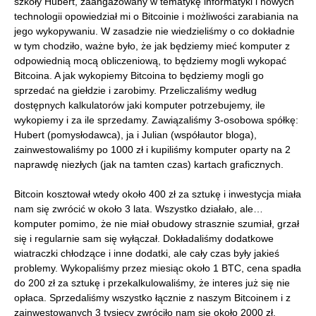
szkoły Hubert, zaangażowany w tematykę informatyki i nowych
technologii opowiedział mi o Bitcoinie i możliwości zarabiania na
jego wykopywaniu. W zasadzie nie wiedzieliśmy o co dokładnie
w tym chodziło, ważne było, że jak będziemy mieć komputer z
odpowiednią mocą obliczeniową, to będziemy mogli wykopać
Bitcoina. A jak wykopiemy Bitcoina to będziemy mogli go
sprzedać na giełdzie i zarobimy. Przeliczaliśmy według
dostępnych kalkulatorów jaki komputer potrzebujemy, ile
wykopiemy i za ile sprzedamy. Zawiązaliśmy 3-osobowa spółkę:
Hubert (pomysłodawca), ja i Julian (współautor bloga),
zainwestowaliśmy po 1000 zł i kupiliśmy komputer oparty na 2
naprawdę niezłych (jak na tamten czas) kartach graficznych.
Bitcoin kosztował wtedy około 400 zł za sztukę i inwestycja miała
nam się zwrócić w około 3 lata. Wszystko działało, ale…
komputer pomimo, że nie miał obudowy strasznie szumiał, grzał
się i regularnie sam się wyłączał. Dokładaliśmy dodatkowe
wiatraczki chłodzące i inne dodatki, ale cały czas były jakieś
problemy. Wykopaliśmy przez miesiąc około 1 BTC, cena spadła
do 200 zł za sztukę i przekalkulowaliśmy, że interes już się nie
opłaca. Sprzedaliśmy wszystko łącznie z naszym Bitcoinem i z
zainwestowanych 3 tysięcy zwróciło nam się około 2000 zł.