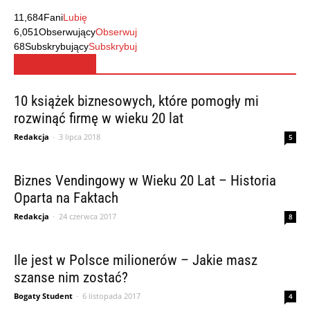
11,684
Fani
Lubię
6,051
Obserwujący
Obserwuj
68
Subskrybujący
Subskrybuj
MUST READ
10 książek biznesowych, które pomogły mi
rozwinąć firmę w wieku 20 lat
Redakcja
-
3 lipca 2018
5
Biznes Vendingowy w Wieku 20 Lat – Historia
Oparta na Faktach
Redakcja
-
24 czerwca 2017
8
Ile jest w Polsce milionerów – Jakie masz
szanse nim zostać?
Bogaty Student
-
6 listopada 2017
4