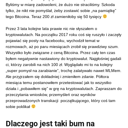
Byliśmy w miarę zadowoleni, że dużo nie straciliśmy. Szkoda
tylko, że nikt nie pomyślał, żeby zostawić sobie „na pamiątkę”
tego Bitcoina. Teraz 200 zł zamieniłoby się 50 tysięcy
Przez 3 lata kolejne lata prawie nic nie słyszałem o
kryptowalutach. Na początku 2017 roku coś się ruszyło i zaczęły
pojawiać się posty na facebooku, wychodził temat w
rozmowach, aż po paru miesiącach zrobił się prawdziwy szum.
Wszystko było związane z ceną Bitcoina. Przez cały ten czas
byłem negatywnie nastawiony do kryptowalut. Najgłośniej gadali
ci, którzy zarobili na nich 100 zł. Wyglądało mi to na kolejny
„super pomysł na zarabianie”, trochę zalatywało nawet MLMem.
Ale przyjrzałem się dokładniej i zmieniłem zdanie. Półtora
miesiąca temu postanowiłem przetestować jak to wszystko
działa i „pobawiłem się” w grę na kryptowalutach. Zapraszam do
przeczytania wniosków, przemyśleń oraz wyników
przeprowadzonych transkacji początkującego, który coś tam
sobie poklikał
Dlaczego jest taki bum na