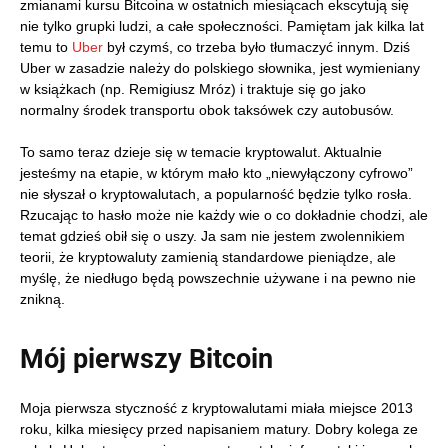
zmianami kursu Bitcoina w ostatnich miesiącach ekscytują się
nie tylko grupki ludzi, a całe społeczności. Pamiętam jak kilka lat
temu to
Uber
był czymś, co trzeba było tłumaczyć innym. Dziś
Uber w zasadzie należy do polskiego słownika, jest wymieniany
w książkach (np. Remigiusz Mróz) i traktuje się go jako
normalny środek transportu obok taksówek czy autobusów.
To samo teraz dzieje się w temacie kryptowalut. Aktualnie
jesteśmy na etapie, w którym mało kto „niewyłączony cyfrowo”
nie słyszał o kryptowalutach, a popularność będzie tylko rosła.
Rzucając to hasło może nie każdy wie o co dokładnie chodzi, ale
temat gdzieś obił się o uszy. Ja sam nie jestem zwolennikiem
teorii, że kryptowaluty zamienią standardowe pieniądze, ale
myślę, że niedługo będą powszechnie używane i na pewno nie
znikną.
Mój pierwszy Bitcoin
Moja pierwsza styczność z kryptowalutami miała miejsce 2013
roku, kilka miesięcy przed napisaniem matury. Dobry kolega ze