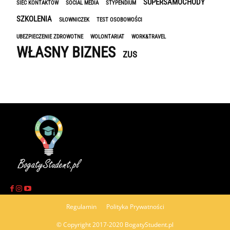
SUPERSAMOCHODY
SIEĆ KONTAKTÓW
SOCIAL MEDIA
STYPENDIUM
SZKOLENIA
SŁOWNICZEK
TEST OSOBOWOŚCI
UBEZPIECZENIE ZDROWOTNE
WOLONTARIAT
WORK&TRAVEL
WŁASNY BIZNES
ZUS
Regulamin
Polityka Prywatności
© Copyright 2017-2020 BogatyStudent.pl