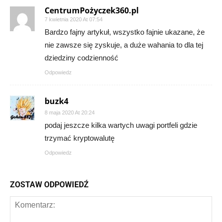
CentrumPożyczek360.pl
7 kwietnia 2020 At 07:54
Bardzo fajny artykuł, wszystko fajnie ukazane, że
nie zawsze się zyskuje, a duże wahania to dla tej
dziedziny codzienność
Odpowiedz
buzk4
8 maja 2020 At 20:24
podaj jeszcze kilka wartych uwagi portfeli gdzie
trzymać kryptowalutę
Odpowiedz
ZOSTAW ODPOWIEDŹ