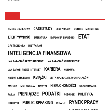
TAGI
CASE STUDY
BIZNES ODZIEŻOWY
CERTYFIKATY
CONTENT MARKETING
ETAT
EFEKTYWNOŚĆ
EMERYTURA
EMPLOYER BRANDING
GASTRONOMIA
INSTAGRAM
INTELIGENCJA FINANSOWA
JAK ZARABIAĆ PRZEZ INTERENT
JAK ZARABIAĆ W INTERNECIE
KARIERA
JAK ZAROBI PRZEZ INTERNET
KONKURS
KSIĄŻKI
KREDYT STUDENCKI
LISTA NAJBOGATSZYCH POLAKÓW
NIERUCHOMOŚCI
MATURA
MOTYWACJA
NAWYKI
OSZCZĘDZANIE
PODATKI
PIENIĄDZE
POLITYKA
PASJA
PODRÓŻE
RYNEK PRACY
PUBLIC SPEAKING
PRAKTYKI
RELACJE