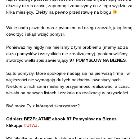
dłuższy okres czasu, zapomnę i zobaczymy co z tego wyjdzie za
kilka miesięcy. Efekty na pewno przedstawię na blogu
Wiele osób pisze do nas z pytaniem od czego zacząć, jaką firmę
otworzyć i skąd wziąć pomysł.
Ponieważ my nigdy nie mieliśmy z tym problemu (mamy aż za
dużo pomysłów i wszystkich nie zrealizujemy), postanowiliśmy
stworzyć wielki spis zawierający
97 POMYSŁÓW NA BIZNES
.
Są to pomysły, które spokojnie nadają się na pierwszą firmę i w
większości nie wymagają dużych nakładów inwestycyjnych.
Niektóre z nich sami mieliśmy przyjemność realizować, a część
wisiała na naszych listach i czekała na realizację w przyszłości.
Być może Ty z któregoś skorzystasz?
Odbierz BEZPŁATNIE ebook 97 Pomysłów na Biznes
klikając
TUTAJ
.
PS: Skutkiem ubocznym tej lektury będzie pobudzenie Twojego