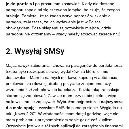
je do portfela
i po prostu tam zostawiać. Kiedy nie dostanę
paragonu zapala mi się czerwona lampka, bo czuję, że czegoś
brakuje. Pamiętaj, że to żaden wstyd poprosić w sklepie o
paragon, zwłaszcza, że ich wydawanie jest w Polsce
obowiązkiem. Poza sklepami są oczywiście miejsca, gdzie
paragonu nie otrzymamy – wtedy należy stosować zasadę nr 2.
2. Wysyłaj SMSy
Mając nawyk zabierania i chowania paragonów do portfela teraz
trzeba było rozwiązać sprawę wydatków, za które ich nie
dostawałem. Mam tu na myśli np. kawę kupioną w automacie,
przelewem za siłownię, drobną pożyczkę znajomemu, czy
wrzucenie 2 zł żebrakowi do kapelusza. Każdą taką transakcję
staram się zanotować. Zawsze mam przy sobie telefon, więc
najłatwiej tam je zapisywać. Wybrałem najprostszą i
najszybszą
dla mnie opcję
– wysyłam SMS do samego siebie. Wygląda np.
tak: „Kawa 2,20”. W wiadomości mam datę i godzinę, więc nie
mam problemu z przypomnieniem sobie gdzie coś kupiłem.
Oczywiście jest wiele różnych aplikacji do zarządzania finansami