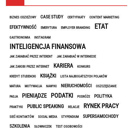
TAGI
CASE STUDY
BIZNES ODZIEŻOWY
CERTYFIKATY
CONTENT MARKETING
ETAT
EFEKTYWNOŚĆ
EMERYTURA
EMPLOYER BRANDING
GASTRONOMIA
INSTAGRAM
INTELIGENCJA FINANSOWA
JAK ZARABIAĆ PRZEZ INTERENT
JAK ZARABIAĆ W INTERNECIE
KARIERA
JAK ZAROBI PRZEZ INTERNET
KONKURS
KSIĄŻKI
KREDYT STUDENCKI
LISTA NAJBOGATSZYCH POLAKÓW
NIERUCHOMOŚCI
MATURA
MOTYWACJA
NAWYKI
OSZCZĘDZANIE
PODATKI
PIENIĄDZE
POLITYKA
PASJA
PODRÓŻE
RYNEK PRACY
PUBLIC SPEAKING
PRAKTYKI
RELACJE
SUPERSAMOCHODY
SIEĆ KONTAKTÓW
SOCIAL MEDIA
STYPENDIUM
SZKOLENIA
SŁOWNICZEK
TEST OSOBOWOŚCI