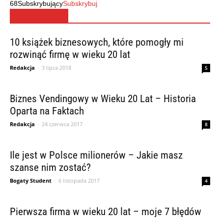
68
Subskrybujący
Subskrybuj
MUST READ
10 książek biznesowych, które pomogły mi
rozwinąć firmę w wieku 20 lat
Redakcja
-
3 lipca 2018
5
Biznes Vendingowy w Wieku 20 Lat – Historia
Oparta na Faktach
Redakcja
-
24 czerwca 2017
8
Ile jest w Polsce milionerów – Jakie masz
szanse nim zostać?
Bogaty Student
-
6 listopada 2017
4
Pierwsza firma w wieku 20 lat – moje 7 błędów