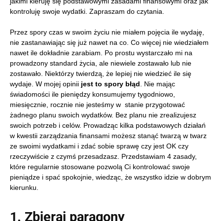
jakimi kieruję się podstawowymi zasadami finansowymi oraz jak
kontroluję swoje wydatki. Zapraszam do czytania.
Przez spory czas w swoim życiu nie miałem pojęcia ile wydaję,
nie zastanawiając się już nawet na co. Co więcej nie wiedziałem
nawet ile dokładnie zarabiam. Po prostu wystarczało mi na
prowadzony standard życia, ale niewiele zostawało lub nie
zostawało. Niektórzy twierdzą, że lepiej nie wiedzieć ile się
wydaje. W mojej opinii
jest to spory błąd
. Nie mając
świadomości ile pieniędzy konsumujemy tygodniowo,
miesięcznie, rocznie nie jesteśmy w stanie przygotować
żadnego planu swoich wydatków. Bez planu nie zrealizujesz
swoich potrzeb i celów. Prowadząc kilka podstawowych działań
w kwestii zarządzania finansami możesz stanąć twarzą w twarz
ze swoimi wydatkami i zdać sobie sprawę czy jest OK czy
rzeczywiście z czymś przesadzasz. Przedstawiam 4 zasady,
które regularnie stosowane pozwolą Ci kontrolować swoje
pieniądze i spać spokojnie, wiedząc, że wszystko idzie w dobrym
kierunku.
1. Zbieraj paragony