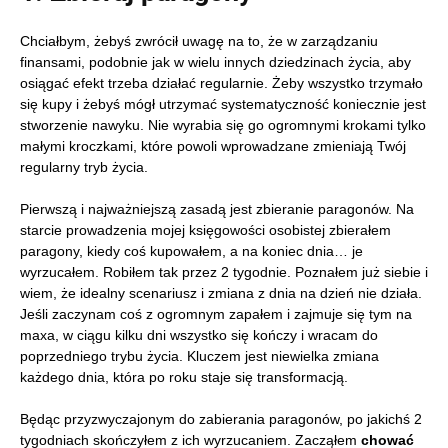
Chciałbym, żebyś zwrócił uwagę na to, że w zarządzaniu
finansami, podobnie jak w wielu innych dziedzinach życia, aby
osiągać efekt trzeba działać regularnie. Żeby wszystko trzymało
się kupy i żebyś mógł utrzymać systematyczność koniecznie jest
stworzenie nawyku. Nie wyrabia się go ogromnymi krokami tylko
małymi kroczkami, które powoli wprowadzane zmieniają Twój
regularny tryb życia.
Pierwszą i najważniejszą zasadą jest zbieranie paragonów. Na
starcie prowadzenia mojej księgowości osobistej zbierałem
paragony, kiedy coś kupowałem, a na koniec dnia… je
wyrzucałem. Robiłem tak przez 2 tygodnie. Poznałem już siebie i
wiem, że idealny scenariusz i zmiana z dnia na dzień nie działa.
Jeśli zaczynam coś z ogromnym zapałem i zajmuje się tym na
maxa, w ciągu kilku dni wszystko się kończy i wracam do
poprzedniego trybu życia. Kluczem jest niewielka zmiana
każdego dnia, która po roku staje się transformacją.
Będąc przyzwyczajonym do zabierania paragonów, po jakichś 2
tygodniach skończyłem z ich wyrzucaniem. Zacząłem
chować