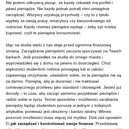
Nie jestem odkrywcą pisząc, że każdy człowiek ma portfel i
jakieś pieniądze. Nie każdy jednak potrafi nimi umiejętnie
zarządzać. Wszyscy uzyskują przychody – czy to z tytułu
wypłaty za swoją pracę, emerytury czy kieszonkowego od
rodziców. Każdy również pieniądze wydaje – żeby żyć trzeba
kupować, czyli te pieniądze konsumować.
Idąc na studia wielu z nas staje przed ogromna finansową
zmianą. Zarządzanie pieniędzmi zaczyna spoczywać na Twoich
barkach. Jeśli poszedłeś na studia do innego miasta i
wyprowadziłeś się z domu na pewno to dostrzegłeś. Choć
większości studentom rodzice pomagają lub w całości
zapewniają utrzymanie, uświadom sobie, że te pieniądze nie są
za darmo. Pamiętaj, aby je doceniać i nie traktować
comiesięcznego przelewu jako standard i obowiązek. Jesteś już
dorosły – to czas, aby zacząć samemu pozyskiwać pieniądze i
radzić sobie w życiu. Temat sposobów i możliwości zarabiania
pieniędzy będąc studentem poruszę w jednym z kolejnych
artykułów, ponieważ jest obszerny i bardzo istotny. Wbrew
pozorom możliwości masz więcej niż myślisz. Dziś zaś opowiem
Ci
jak zarządzać i kontrolować swoje finanse
. Przedstawię