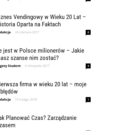
iznes Vendingowy w Wieku 20 Lat –
istoria Oparta na Faktach
dakcja
-
24 czerwca 2017
8
le jest w Polsce milionerów – Jakie
asz szanse nim zostać?
gaty Student
-
6 listopada 2017
4
ierwsza firma w wieku 20 lat – moje
 błędów
dakcja
-
15 lutego 2018
1
ak Planować Czas? Zarządzanie
zasem