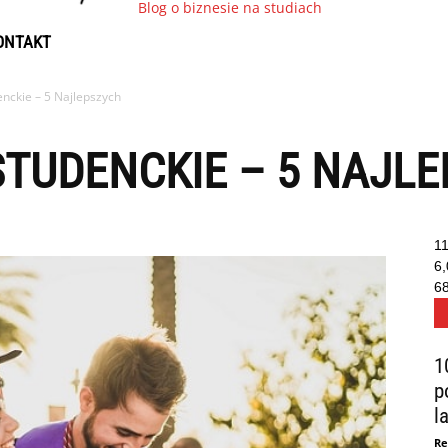
Blog o biznesie na studiach
ONTAKT
nckie – 5 Najlepszych
STUDENCKIE – 5 NAJL
1
6
6
1
p
la
Re