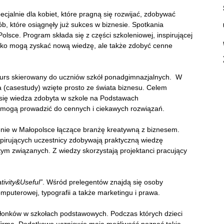
ecjalnie dla kobiet, które pragną się rozwijać, zdobywać
b, które osiągnęły już sukces w biznesie. Spotkania
olsce. Program składa się z części szkoleniowej, inspirującej
tylko mogą zyskać nową wiedzę, ale także zdobyć cenne
rs skierowany do uczniów szkół ponadgimnazjalnych. W
a (casestudy) wzięte prosto ze świata biznesu. Celem
 się wiedza zdobyta w szkole na Podstawach
 mogą prowadzić do cennych i ciekawych rozwiązań.
enie w Małopolsce łączące branżę kreatywną z biznesem.
nspirujących uczestnicy zdobywają praktyczną wiedzę
ym związanych. Z wiedzy skorzystają projektanci pracujący
tivity&Useful”
. Wśród prelegentów znajdą się osoby
omputerowej, typografii a także marketingu i prawa.
łonków w szkołach podstawowych. Podczas których dzieci