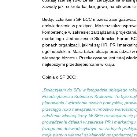
dostają szansę stworzenia i zarządzania własną
zawody jak: sekretarka, księgowa, handlowiec c
Będąc członkiem SF BCC możesz zaangażować s
doświadczenie w praktyce. Możesz także wprowad
kompetencje w zakresie: zarządzania projektami,
marketingu. Jednocześnie Studenckie Forum BCC
pionach organizacji, jakimi są: HR, PR i marketi
ogólnopolskim. Masz także okazję brać udział w 
własnego biznesu. Przekazywana jest tutaj wied
najlepszymi przedsiębiorcami w kraju.
Opinia o SF BCC:
„Dołączyłam do SFu w listopadzie ubiegłego rok
Przedsiębiorcza Kobieta w Krakowie. To było naj
planowania i wdrażania swoich pomysłów, prowad
przeciągu roku nawiązałam mnóstwo wartościowych
założeniu własnej firmy. W SFie rozwinęłam się 
prowadzenia działań w zakresie PR i marketingu
(czego nie doświadczyłabym na żadnych praktyka
moje plany o własnej działalność gospodarczej za