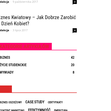
dakcja
-
9 października 2017
0
iznes Kwiatowy – Jak Dobrze Zarobić
 Dzień Kobiet?
dakcja
-
3 lipca 2017
4
KATEGORIE ARTYKUŁÓW
BIZNES
42
ŻYCIE STUDENCKIE
20
WYWIADY
8
TAGI
CASE STUDY
BIZNES ODZIEŻOWY
CERTYFIKATY
EFEKTYWNOŚĆ
CONTENT MARKETING
EMERYTURA