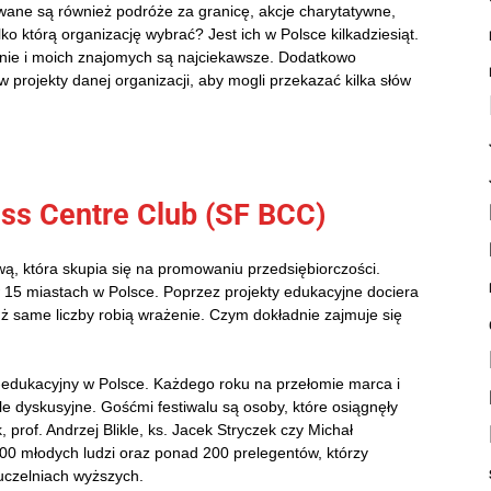
ane są również podróże za granicę, akcje charytatywne,
ko którą organizację wybrać? Jest ich w Polsce kilkadziesiąt.
mnie i moich znajomych są najciekawsze. Dodatkowo
rojekty danej organizacji, aby mogli przekazać kilka słów
ss Centre Club (SF BCC)
ą, która skupia się na promowaniu przedsiębiorczości.
w 15
miastach w Polsce. Poprzez projekty edukacyjne dociera
ż same liczby robią wrażenie. Czym dokładnie zajmuje się
-edukacyjny w Polsce. Każdego roku na przełomie marca i
ele dyskusyjne. Gośćmi festiwalu są osoby, które osiągnęły
rof. Andrzej Blikle, ks. Jacek Stryczek czy Michał
00 młodych ludzi oraz ponad 200 prelegentów, którzy
uczelniach wyższych.