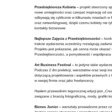
Przedsiębiorcza Kobieta –
projekt stworzony sp
nowe umiejętności oraz czerpać inspirację od osó
odbywają się cyklicznie w kilkunastu miastach w P
oraz networkingowej, dzięki czemu kobiety nie 
kontakty biznesowe.
Najlepsze Zajęcia z Przedsiębiorczości
–
konku
trakcie wydarzenia uczestnicy rozwiązują zadani
Projektu jest pokazanie, jak cenna może okazać
Przedsiębiorczości, a pomysłowość i współpraca
Art Business Festival –
to jedyne takie wydarz
Podczas 2 dni prelekcji, warsztatów oraz sesji i
dotyczącą projektowania i aspektów prawnych z t
w swojej firmie oraz jako freelancerzy.
Hasłem przewodnim tegorocznej edycji jest
„Crea
związane z branżą fotograficzną, mody, grafiki k
Biznes Junior –
warsztaty prowadzone przez cz