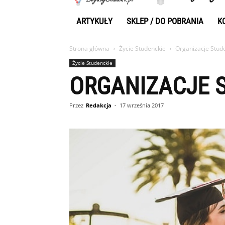
ARTYKUŁY
SKLEP / DO POBRANIA
K
Strona główna
Życie Studenckie
Organizacje Stude
Życie Studenckie
ORGANIZACJE 
Przez
Redakcja
-
17 września 2017