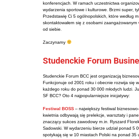
konferencjach. W ramach uczestnictwa organizow
wydarzenia sportowe i kulturowe. Brzmi super, tyl
Przedstawię Ci 5 ogólnopolskich, które według 
skontaktowałem się z osobami zaangażowanym w p
od siebie.
Zaczynamy
Studenckie Forum Busine
Studenckie Forum BCC jest organizacją biznesow
Funkcjonuje od 2001 roku i obecnie rozwija się 
każdego roku do ponad 30 000 młodych ludzi. Ju
SF BCC? Oto 4 najpopularniejsze inicjatywy:
Festiwal BOSS
– największy festiwal biznesowo
kwietnia odbywają się prelekcje, warsztaty i pan
znaczący sukces zawodowy m.in. Ryszard Florek, p
Sadowski. W wydarzeniu bierze udział ponad 5 0
spotykają się w 10 miastach Polski na ponad 35 