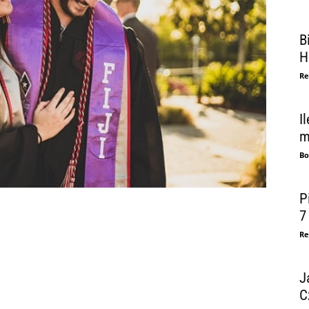
B
H
Re
I
m
Bo
P
7
Re
J
C