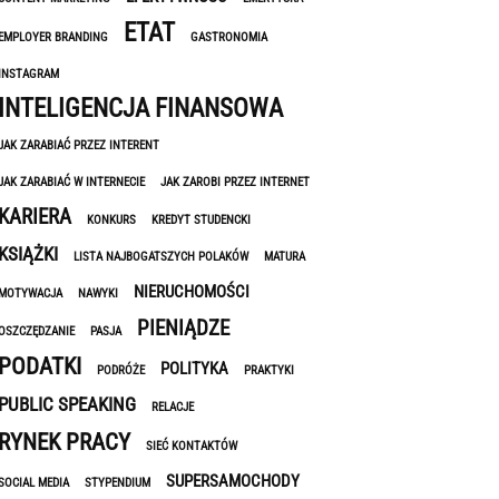
ETAT
EMPLOYER BRANDING
GASTRONOMIA
INSTAGRAM
INTELIGENCJA FINANSOWA
JAK ZARABIAĆ PRZEZ INTERENT
JAK ZARABIAĆ W INTERNECIE
JAK ZAROBI PRZEZ INTERNET
KARIERA
KONKURS
KREDYT STUDENCKI
KSIĄŻKI
LISTA NAJBOGATSZYCH POLAKÓW
MATURA
NIERUCHOMOŚCI
MOTYWACJA
NAWYKI
PIENIĄDZE
OSZCZĘDZANIE
PASJA
PODATKI
POLITYKA
PODRÓŻE
PRAKTYKI
PUBLIC SPEAKING
RELACJE
RYNEK PRACY
SIEĆ KONTAKTÓW
SUPERSAMOCHODY
SOCIAL MEDIA
STYPENDIUM