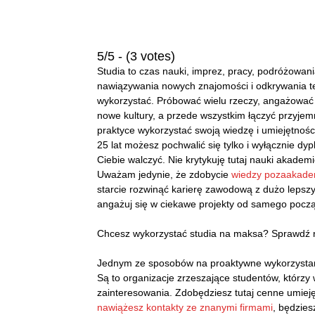
5/5 - (3 votes)
Studia to czas nauki, imprez, pracy, podróżowan
nawiązywania nowych znajomości i odkrywania teg
wykorzystać. Próbować wielu rzeczy, angażować
nowe kultury, a przede wszystkim łączyć przyje
praktyce wykorzystać swoją wiedzę i umiejętności
25 lat możesz pochwalić się tylko i wyłącznie dy
Ciebie walczyć. Nie krytykuję tutaj nauki akadem
Uważam jedynie, że zdobycie
wiedzy pozaakadem
starcie rozwinąć karierę zawodową z dużo lepszy
angażuj się w ciekawe projekty od samego pocz
Chcesz wykorzystać studia na maksa? Sprawdź n
Jednym ze sposobów na proaktywne wykorzystanie
Są to organizacje zrzeszające studentów, którzy
zainteresowania. Zdobędziesz tutaj cenne umiej
nawiążesz kontakty ze znanymi firmami
, będzies