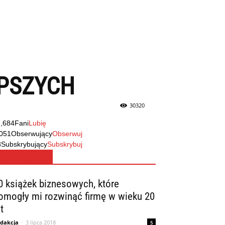
EPSZYCH
30320
1,684
Fani
Lubię
,051
Obserwujący
Obserwuj
8
Subskrybujący
Subskrybuj
MUST READ
0 książek biznesowych, które
omogły mi rozwinąć firmę w wieku 20
t
dakcja
-
3 lipca 2018
5