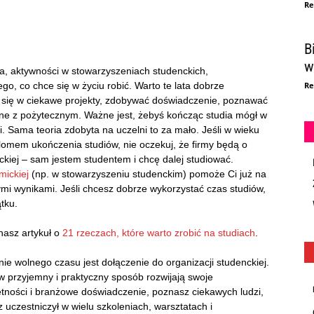
Re
B
w
ia, aktywności w stowarzyszeniach studenckich,
o, co chce się w życiu robić. Warto te lata dobrze
Re
 się w ciekawe projekty, zdobywać doświadczenie, poznawać
mne z pożytecznym. Ważne jest, żebyś kończąc studia mógł w
. Sama teoria zdobyta na uczelni to za mało. Jeśli w wieku
plomem ukończenia studiów, nie oczekuj, że firmy będą o
ickiej – sam jestem studentem i chcę dalej studiować.
ickiej
(np. w stowarzyszeniu studenckim) pomoże Ci już na
mi wynikami. Jeśli chcesz dobrze wykorzystać czas studiów,
ątku.
asz artykuł o
21 rzeczach, które warto zrobić na studiach
.
 wolnego czasu jest dołączenie do organizacji studenckiej.
 w przyjemny i praktyczny sposób rozwijają swoje
ętności i branżowe doświadczenie, poznasz ciekawych ludzi,
z uczestniczył w wielu szkoleniach, warsztatach i