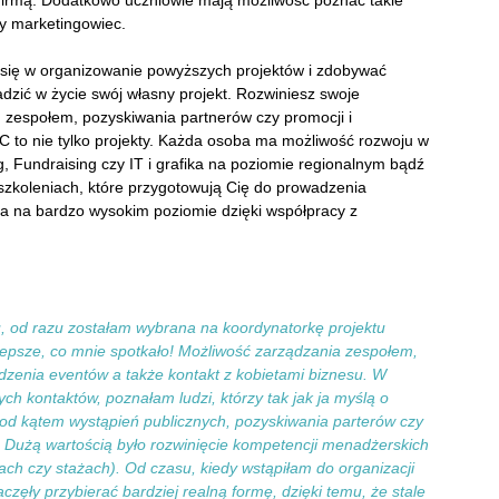
 firmą. Dodatkowo uczniowie mają możliwość poznać takie
zy marketingowiec.
ię w organizowanie powyższych projektów i zdobywać
zić w życie swój własny projekt. Rozwiniesz swoje
 zespołem, pozyskiwania partnerów czy promocji i
 to nie tylko projekty. Każda osoba ma możliwość rozwoju w
ng, Fundraising czy IT i grafika na poziomie regionalnym bądź
szkoleniach, które przygotowują Cię do prowadzenia
za na bardzo wysokim poziomie dzięki współpracy z
u, od razu zostałam wybrana na koordynatorkę projektu
lepsze, co mnie spotkało! Możliwość zarządzania zespołem,
zenia eventów a także kontakt z kobietami biznesu. W
 kontaktów, poznałam ludzi, którzy tak jak ja myślą o
pod kątem wystąpień publicznych, pozyskiwania parterów czy
. Dużą wartością było rozwinięcie kompetencji menadżerskich
ch czy stażach). Od czasu, kiedy wstąpiłam do organizacji
częły przybierać bardziej realną formę, dzięki temu, że stale