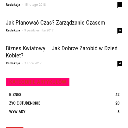
Redakcja
-
15 lutego 2018
1
Jak Planować Czas? Zarządzanie Czasem
Redakcja
-
9 października 2017
0
Biznes Kwiatowy – Jak Dobrze Zarobić w Dzień
Kobiet?
Redakcja
-
3 lipca 2017
4
KATEGORIE ARTYKUŁÓW
BIZNES
42
ŻYCIE STUDENCKIE
20
WYWIADY
8