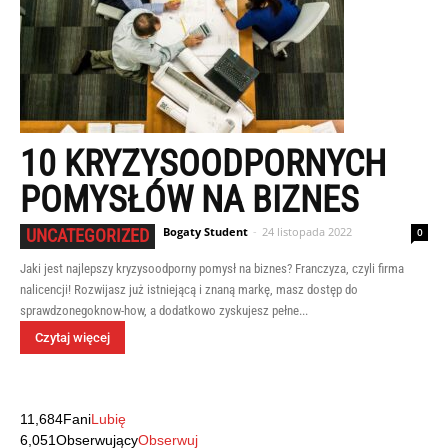
10 KRYZYSOODPORNYCH
POMYSŁÓW NA BIZNES
Bogaty Student
-
24 listopada 2022
UNCATEGORIZED
0
Jaki jest najlepszy kryzysoodporny pomysł na biznes? Franczyza, czyli firma
nalicencji! Rozwijasz już istniejącą i znaną markę, masz dostęp do
sprawdzonegoknow-how, a dodatkowo zyskujesz pełne...
Czytaj więcej
11,684
Fani
Lubię
6,051
Obserwujący
Obserwuj