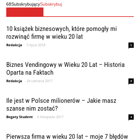
68
Subskrybujący
Subskrybuj
MUST READ
10 książek biznesowych, które pomogły mi
rozwinąć firmę w wieku 20 lat
Redakcja
-
3 lipca 2018
5
Biznes Vendingowy w Wieku 20 Lat – Historia
Oparta na Faktach
Redakcja
-
24 czerwca 2017
8
Ile jest w Polsce milionerów – Jakie masz
szanse nim zostać?
Bogaty Student
-
6 listopada 2017
4
Pierwsza firma w wieku 20 lat – moje 7 błędów