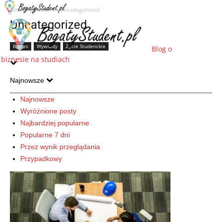
Strona główna
Uncategorized
Uncategorized
Biznes
Wywiady
Życie Studenckie
Blog o
biznesie na studiach
Najnowsze
Najnowsze
Wyróżnione posty
Najbardziej popularne
Popularne 7 dni
Przez wynik przeglądania
Przypadkowy