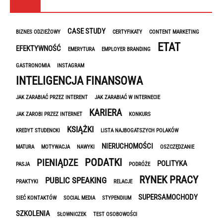
TAGI
CASE STUDY
BIZNES ODZIEŻOWY
CERTYFIKATY
CONTENT MARKETING
ETAT
EFEKTYWNOŚĆ
EMERYTURA
EMPLOYER BRANDING
GASTRONOMIA
INSTAGRAM
INTELIGENCJA FINANSOWA
JAK ZARABIAĆ PRZEZ INTERENT
JAK ZARABIAĆ W INTERNECIE
KARIERA
JAK ZAROBI PRZEZ INTERNET
KONKURS
KSIĄŻKI
KREDYT STUDENCKI
LISTA NAJBOGATSZYCH POLAKÓW
NIERUCHOMOŚCI
MATURA
MOTYWACJA
NAWYKI
OSZCZĘDZANIE
PODATKI
PIENIĄDZE
POLITYKA
PASJA
PODRÓŻE
RYNEK PRACY
PUBLIC SPEAKING
PRAKTYKI
RELACJE
SUPERSAMOCHODY
SIEĆ KONTAKTÓW
SOCIAL MEDIA
STYPENDIUM
SZKOLENIA
SŁOWNICZEK
TEST OSOBOWOŚCI