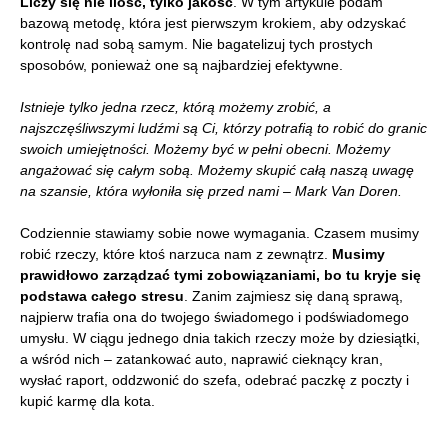
Liczy się nie ilość, tylko jakość
. W tym artykule podam
bazową metodę, która jest pierwszym krokiem, aby odzyskać
kontrolę nad sobą samym. Nie bagatelizuj tych prostych
sposobów, ponieważ one są najbardziej efektywne.
Istnieje tylko jedna rzecz, którą możemy zrobić, a
najszczęśliwszymi ludźmi są Ci, którzy potrafią to robić do granic
swoich umiejętności. Możemy być w pełni obecni. Możemy
angażować się całym sobą. Możemy skupić całą naszą uwagę
na szansie, która wyłoniła się przed nami
– Mark Van Doren.
Codziennie stawiamy sobie nowe wymagania. Czasem musimy
robić rzeczy, które ktoś narzuca nam z zewnątrz.
Musimy
prawidłowo zarządzać tymi zobowiązaniami, bo tu kryje się
podstawa całego stresu
. Zanim zajmiesz się daną sprawą,
najpierw trafia ona do twojego świadomego i podświadomego
umysłu. W ciągu jednego dnia takich rzeczy może by dziesiątki,
a wśród nich – zatankować auto, naprawić cieknący kran,
wysłać raport, oddzwonić do szefa, odebrać paczkę z poczty i
kupić karmę dla kota.