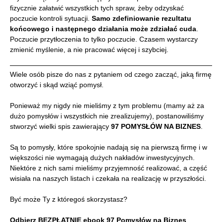
fizycznie załatwić wszystkich tych spraw, żeby odzyskać
poczucie kontroli sytuacji.
Samo zdefiniowanie rezultatu
końcowego i następnego działania może zdziałać cuda
.
Poczucie przytłoczenia to tylko poczucie. Czasem wystarczy
zmienić myślenie, a nie pracować więcej i szybciej.
Wiele osób pisze do nas z pytaniem od czego zacząć, jaką firmę
otworzyć i skąd wziąć pomysł.
Ponieważ my nigdy nie mieliśmy z tym problemu (mamy aż za
dużo pomysłów i wszystkich nie zrealizujemy), postanowiliśmy
stworzyć wielki spis zawierający
97 POMYSŁÓW NA BIZNES
.
Są to pomysły, które spokojnie nadają się na pierwszą firmę i w
większości nie wymagają dużych nakładów inwestycyjnych.
Niektóre z nich sami mieliśmy przyjemność realizować, a część
wisiała na naszych listach i czekała na realizację w przyszłości.
Być może Ty z któregoś skorzystasz?
Odbierz BEZPŁATNIE ebook 97 Pomysłów na Biznes