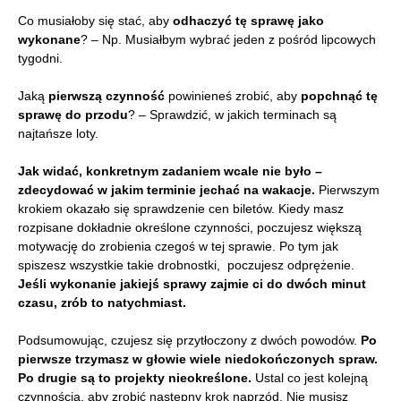
Co musiałoby się stać, aby
odhaczyć tę sprawę jako
wykonane
? – Np. Musiałbym wybrać jeden z pośród lipcowych
tygodni.
Jaką
pierwszą czynność
powinieneś zrobić, aby
popchnąć tę
sprawę do przodu
? – Sprawdzić, w jakich terminach są
najtańsze loty.
Jak widać, konkretnym zadaniem wcale nie było –
zdecydować w jakim terminie jechać na wakacje.
Pierwszym
krokiem okazało się sprawdzenie cen biletów. Kiedy masz
rozpisane dokładnie określone czynności, poczujesz większą
motywację do zrobienia czegoś w tej sprawie. Po tym jak
spiszesz wszystkie takie drobnostki, poczujesz odprężenie.
Jeśli wykonanie jakiejś sprawy zajmie ci do dwóch minut
czasu, zrób to natychmiast.
Podsumowując, czujesz się przytłoczony z dwóch powodów.
Po
pierwsze trzymasz w głowie wiele niedokończonych spraw.
Po drugie są to projekty nieokreślone.
Ustal co jest kolejną
czynnością, aby zrobić następny krok naprzód. Nie musisz