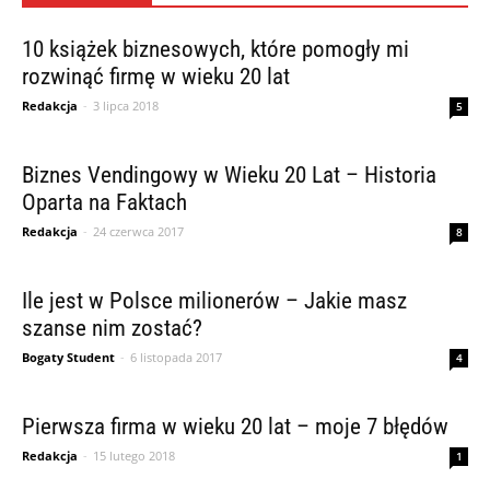
10 książek biznesowych, które pomogły mi
rozwinąć firmę w wieku 20 lat
Redakcja
-
3 lipca 2018
5
Biznes Vendingowy w Wieku 20 Lat – Historia
Oparta na Faktach
Redakcja
-
24 czerwca 2017
8
Ile jest w Polsce milionerów – Jakie masz
szanse nim zostać?
Bogaty Student
-
6 listopada 2017
4
Pierwsza firma w wieku 20 lat – moje 7 błędów
Redakcja
-
15 lutego 2018
1