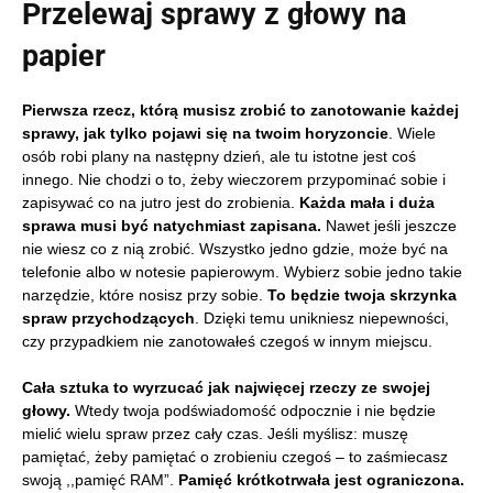
Przelewaj sprawy z głowy na
papier
Pierwsza rzecz, którą musisz zrobić to zanotowanie każdej
sprawy, jak tylko pojawi się na twoim horyzoncie
. Wiele
osób robi plany na następny dzień, ale tu istotne jest coś
innego. Nie chodzi o to, żeby wieczorem przypominać sobie i
zapisywać co na jutro jest do zrobienia.
Każda mała i duża
sprawa musi być natychmiast zapisana.
Nawet jeśli jeszcze
nie wiesz co z nią zrobić. Wszystko jedno gdzie, może być na
telefonie albo w notesie papierowym. Wybierz sobie jedno takie
narzędzie, które nosisz przy sobie.
To będzie twoja skrzynka
spraw przychodzących
. Dzięki temu unikniesz niepewności,
czy przypadkiem nie zanotowałeś czegoś w innym miejscu.
Cała sztuka to wyrzucać jak najwięcej rzeczy ze swojej
głowy.
Wtedy twoja podświadomość odpocznie i nie będzie
mielić wielu spraw przez cały czas. Jeśli myślisz: muszę
pamiętać, żeby pamiętać o zrobieniu czegoś – to zaśmiecasz
swoją ,,pamięć RAM”.
Pamięć krótkotrwała jest ograniczona.