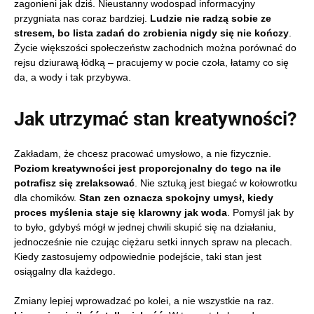
zagonieni jak dziś. Nieustanny wodospad informacyjny
przygniata nas coraz bardziej.
Ludzie nie radzą sobie ze
stresem, bo lista zadań do zrobienia nigdy się nie kończy
.
Życie większości społeczeństw zachodnich można porównać do
rejsu dziurawą łódką – pracujemy w pocie czoła, łatamy co się
da, a wody i tak przybywa.
Jak utrzymać stan kreatywności?
Zakładam, że chcesz pracować umysłowo, a nie fizycznie.
Poziom kreatywności jest proporcjonalny do tego na ile
potrafisz się zrelaksować
. Nie sztuką jest biegać w kołowrotku
dla chomików.
Stan zen oznacza spokojny umysł, kiedy
proces myślenia staje się klarowny jak woda
. Pomyśl jak by
to było, gdybyś mógł w jednej chwili skupić się na działaniu,
jednocześnie nie czując ciężaru setki innych spraw na plecach.
Kiedy zastosujemy odpowiednie podejście, taki stan jest
osiągalny dla każdego.
Zmiany lepiej wprowadzać po kolei, a nie wszystkie na raz.