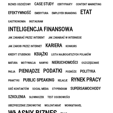
CASE STUDY
BIZNES ODZIEŻOWY
CERTYFIKATY
CONTENT MARKETING
ETAT
EFEKTYWNOŚĆ
EMERYTURA
EMPLOYER BRANDING
GASTRONOMIA
INSTAGRAM
INTELIGENCJA FINANSOWA
JAK ZARABIAĆ PRZEZ INTERENT
JAK ZARABIAĆ W INTERNECIE
KARIERA
JAK ZAROBI PRZEZ INTERNET
KONKURS
KSIĄŻKI
KREDYT STUDENCKI
LISTA NAJBOGATSZYCH POLAKÓW
NIERUCHOMOŚCI
MATURA
MOTYWACJA
NAWYKI
OSZCZĘDZANIE
PODATKI
PIENIĄDZE
POLITYKA
PASJA
PODRÓŻE
RYNEK PRACY
PUBLIC SPEAKING
PRAKTYKI
RELACJE
SUPERSAMOCHODY
SIEĆ KONTAKTÓW
SOCIAL MEDIA
STYPENDIUM
SZKOLENIA
SŁOWNICZEK
TEST OSOBOWOŚCI
UBEZPIECZENIE ZDROWOTNE
WOLONTARIAT
WORK&TRAVEL